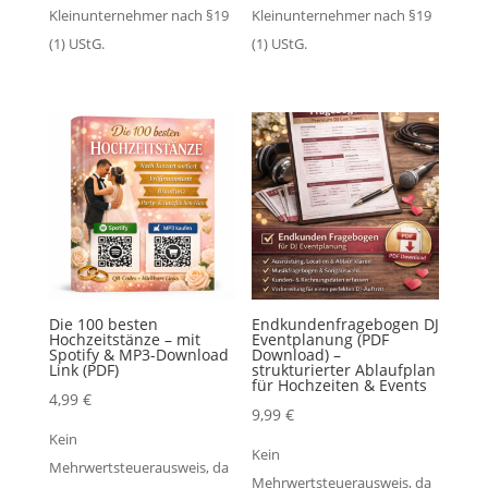
Kleinunternehmer nach §19
Kleinunternehmer nach §19
(1) UStG.
(1) UStG.
Die 100 besten
Endkundenfragebogen DJ
Hochzeitstänze – mit
Eventplanung (PDF
Spotify & MP3-Download
Download) –
Link (PDF)
strukturierter Ablaufplan
für Hochzeiten & Events
4,99
€
9,99
€
Kein
Kein
Mehrwertsteuerausweis, da
Mehrwertsteuerausweis, da