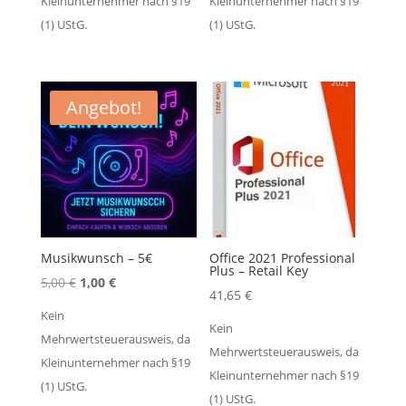
Kleinunternehmer nach §19
Kleinunternehmer nach §19
(1) UStG.
(1) UStG.
Angebot!
Musikwunsch – 5€
Office 2021 Professional
Plus – Retail Key
Ursprünglicher
Aktueller
5,00
€
1,00
€
41,65
€
Preis
Preis
Kein
war:
ist:
Kein
Mehrwertsteuerausweis, da
5,00 €
1,00 €.
Mehrwertsteuerausweis, da
Kleinunternehmer nach §19
Kleinunternehmer nach §19
(1) UStG.
(1) UStG.