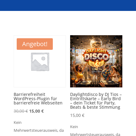
Angebot!
Barrierefreiheit
Daylightdisco by DJ Tios –
WordPress-Plugin für
Eintrittskarte – Early Bird
barrierefreie Webseiten
– dein Ticket für Party,
Beats & beste Stimmung
Ursprünglicher
Aktueller
30,00
€
15,00
€
15,00
€
Preis
Preis
Kein
war:
ist:
Kein
Mehrwertsteuerausweis, da
30,00 €
15,00 €.
Mehrwertsteuerausweis, da